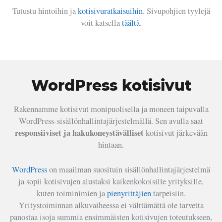
Tutustu hintoihin ja
kotisivuratkaisuihin
. Sivupohjien tyylejä
voit katsella
täältä
.
WordPress kotisivut
Rakennamme kotisivut monipuolisella ja moneen taipuvalla
WordPress-sisällönhallintajärjestelmällä. Sen avulla saat
responsiiviset ja hakukoneystävälliset
kotisivut järkevään
hintaan.
WordPress
on maailman suosituin sisällönhallintajärjestelmä
ja sopii kotisivujen alustaksi kaikenkokoisille yrityksille,
kuten toiminimien ja
pienyrittäjien
tarpeisiin.
Yritystoiminnan alkuvaiheessa ei välttämättä ole tarvetta
panostaa isoja summia ensimmäisten kotisivujen toteutukseen,