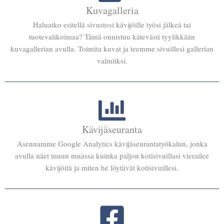
Kuvagalleria
Haluatko esitellä sivustosi kävijöille työsi jälkeä tai
tuotevalikoimaa? Tämä onnistuu kätevästi tyylikkään
kuvagallerian avulla. Toimita kuvat ja teemme sivuillesi gallerian
valmiiksi.
Kävijäseuranta
Asennamme Google Analytics kävijäseurantatyökalun, jonka
avulla näet muun muassa kuinka paljon kotisivuillasi vierailee
kävijöitä ja miten he löytävät kotisivuillesi.