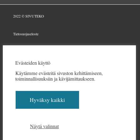
2022 © SIVUTEKO
Tietosuojaseloste
Evästeet
Evästeiden käyttö
Edulliset kotisivut yritykselle
Käytämme evästeitä sivuston kehittämiseen,
toiminnallisuuksiin ja kävijämittaukseen.
Kotisivut Kaarina
Hyväksy kaikki
Kotisivut Turku
Näytä valinnat
Kotisivut toiminimelle