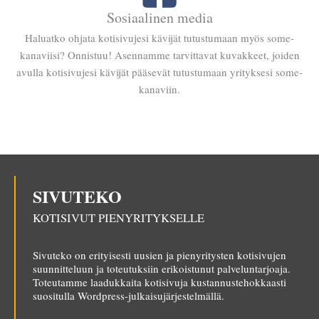
Sosiaalinen media
Haluatko ohjata kotisivujesi kävijät tutustumaan myös some-
kanaviisi? Onnistuu! Asennamme tarvittavat kuvakkeet, joiden
avulla kotisivujesi kävijät pääsevät tutustumaan yrityksesi some-
kanaviin.
SIVUTEKO
KOTISIVUT PIENYRITYKSELLE
Sivuteko on erityisesti uusien ja pienyritysten kotisivujen
suunnitteluun ja toteutuksiin erikoistunut palveluntarjoaja.
Toteutamme laadukkaita kotisivuja kustannustehokkaasti
suositulla Wordpress-julkaisujärjestelmällä.