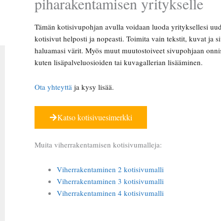
piharakentamisen yritykselle
Tämän kotisivupohjan avulla voidaan luoda yrityksellesi uu
kotisivut helposti ja nopeasti. Toimita vain tekstit, kuvat ja si
haluamasi värit. Myös muut muutostoiveet sivupohjaan onnis
kuten lisäpalveluosioiden tai kuvagallerian lisääminen.
Ota yhteyttä
ja kysy lisää.
Katso kotisivuesimerkki
Muita viherrakentamisen kotisivumalleja:
Viherrakentaminen 2 kotisivumalli
Viherrakentaminen 3 kotisivumalli
Viherrakentaminen 4 kotisivumalli