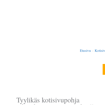
Siirry
sisältöön
Viherra
Etusivu
»
Kotisiv
Tyylikäs kotisivupohja