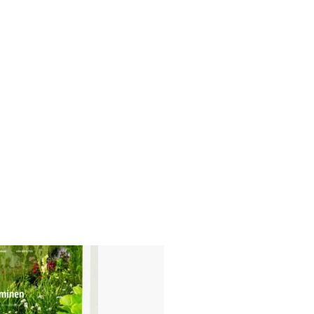
Usein kysyttyä
Ota yhteyttä