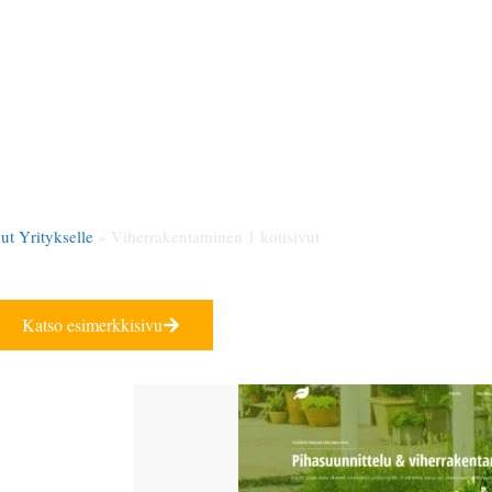
Etusivu
Hinnat
Kotisivumallit
kentaminen 1 kotisivut
ut Yritykselle
»
Viherrakentaminen 1 kotisivut
Katso esimerkkisivu